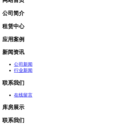
网站首页
公司简介
租赁中心
应用案例
新闻资讯
公司新闻
行业新闻
联系我们
在线留言
库房展示
联系我们