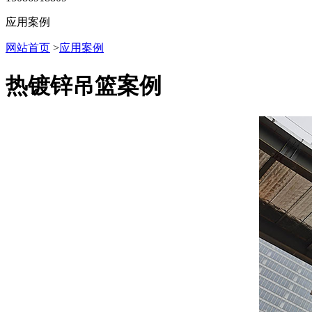
应用案例
网站首页
>
应用案例
热镀锌吊篮案例